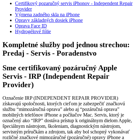
Certifikový pozaručný servis iPhonov - Independent Repair
Provider
Výmena zadného skla na iPhone
Opravy základných dosiek iPhone
Oprava Face ID
Hydrogélové fólie
Kompletné služby pod jednou strechou:
Predaj - Servis - Poradenstvo
Sme certifikovaný pozáručný Apple
Servis - IRP (Independent Repair
Provider)
Označenie IRP (INDEPENDENT REPAIR PROVIDER)
získavajú spoločnosti, ktorých cieľom je zabezpečiť značkovú
službu “mimozáručná oprava” alebo aj “pozáručná oprava”
mobilných telefónov iPhone a počítačov Mac. Servis, ktorý je
označený ako “IRP” dostáva prístup k originálnym dielom Apple,
špeciálnym nástrojom, školeniam, diagnostickým nástrojom,
servisným príručkám a zdrojom, tak aby bol schopný vykonávať
rozličné značkové mimozáručné (pozáručné) opravy iPhone a