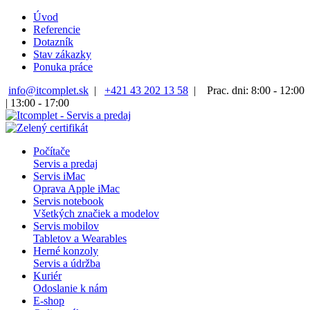
Úvod
Referencie
Dotazník
Stav zákazky
Ponuka práce
info@itcomplet.sk
|
+421 43 202 13 58
|
Prac. dni: 8:00 - 12:00
| 13:00 - 17:00
Počítače
Servis a predaj
Servis iMac
Oprava Apple iMac
Servis notebook
Všetkých značiek a modelov
Servis mobilov
Tabletov a Wearables
Herné konzoly
Servis a údržba
Kuriér
Odoslanie k nám
E-shop